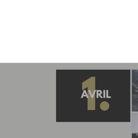
ELLIAVIR
La musique d’ElliAViR