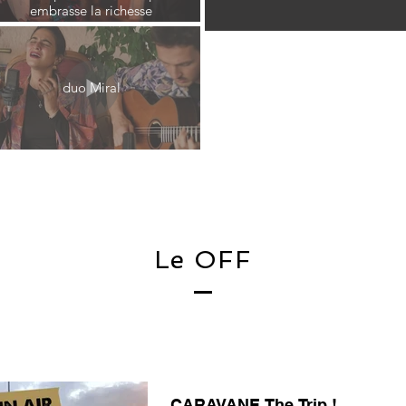
embrasse la richesse
culturelle du monde.
Climène Zarkan
Voix, percussions
duo Miral
Baptiste Ferrandis
Guitare
Le OFF
CARAVANE The Trip !