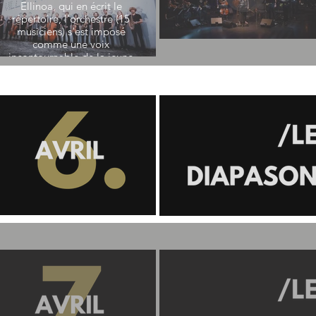
Ellinoa, qui en écrit le
répertoire, l'orchestre (15
musiciens) s'est imposé
comme une voix
incontournable de la jeune
génération des grands
ensembles de jazz. À mi-
chemin entre un big band
et un mini orchestre
symphonique, son
instrumentarium atypique
lui permet d'osciller entre
une énergie explosive et
une grâce étincelante.