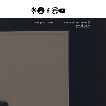
canaljazz.com
canaljazzroanne@
gmail.com