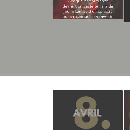
Chaque performance
devient un vaste terrain de
Maxime Mary
jeu le temps d'un concert
Batterie
ou la musique se réinvente
chaque soir
Lucia Cadotsch
Voix
Manuel Schmiedel
piano, orgue
Phil Donkin
Contrebasse
James Maddren
Batterie