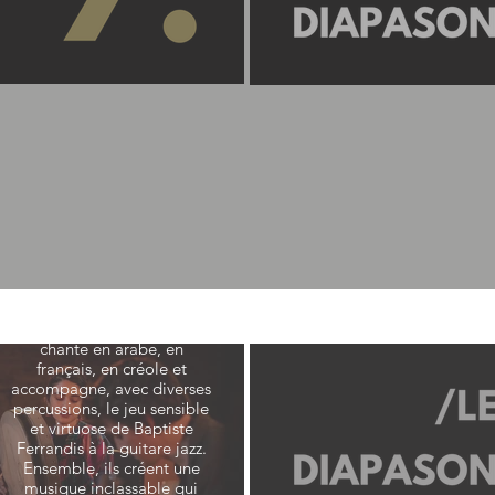
Duo Miral
D’une voix douce et
puissante, la franco-
syrienne Climène Zarkan
chante en arabe, en
français, en créole et
accompagne, avec diverses
percussions, le jeu sensible
et virtuose de Baptiste
Ferrandis à la guitare jazz.
Ensemble, ils créent une
musique inclassable qui