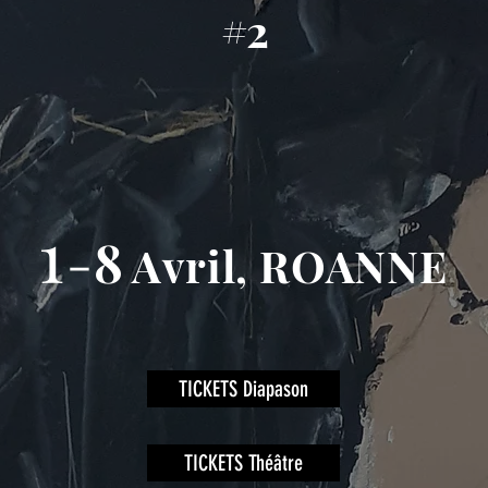
#2
1
-
8
Avril, ROANNE
TICKETS Diapason
TICKETS Théâtre