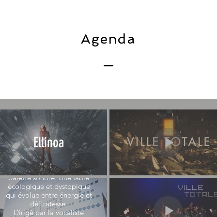
Agenda
& WANDERLUST
ORCHESTRA
Une exploration musicale
Ellinoa
où poésie et narration,
jazz, pop et musique
contemporaine allient leurs
textures au sein d'une riche
palette sonore. Une fable
écologique et dystopique
qui évolue entre énergie et
délicatesse.
Dirigé par la vocaliste